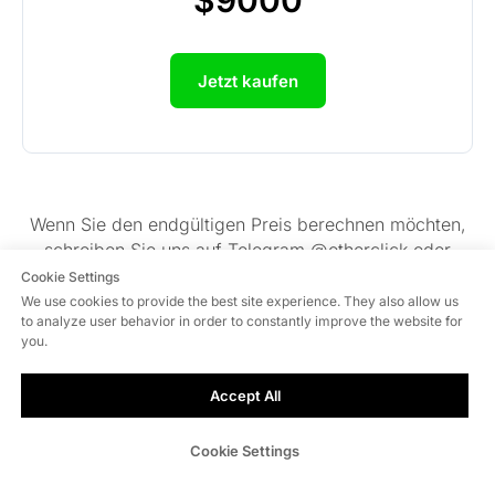
$9000
Jetzt kaufen
Wenn Sie den endgültigen Preis berechnen möchten,
schreiben Sie uns auf Telegram @otherclick oder
hinterlassen Sie eine Anfrage für einen kostenlosen
Cookie Settings
Test.
We use cookies to provide the best site experience. They also allow us
to analyze user behavior in order to constantly improve the website for
you.
Accept All
Cookie Settings